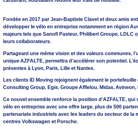
carburant, souhaitent réduire leur frais de mobilité.
Fondée en 2017 par Jean-Baptiste Clavel et deux amis entr
développer le vélo en entreprise notamment en région A
majeurs tels que Sanofi Pasteur, Philibert Groupe, LDLC
leurs collaborateurs.
Partageant une même vision et des valeurs communes, l’
unique AZFALTE, permettra d’accélérer son potentiel. L’é
présentes à Lyon, Paris, Lille et Nantes.
Les clients ID Moving rejoignent également le portefeuill
Consulting Group, Egis, Groupe Afflelou, Midas, Avineon, 
Ce nouvel ensemble renforce la position d’AZFALTE, qui 
vélo en entreprise avec une offre large, plus de 500 parte
partenariats industriels avec les leaders du secteur de la
centres Volkswagen et Porsche.