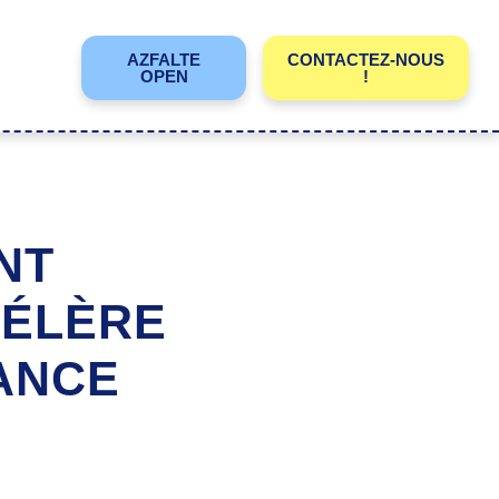
AZFALTE
CONTACTEZ-NOUS
OPEN
!
NT
CÉLÈRE
SANCE