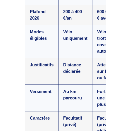
Plafond
200 à 400
600 €/an (900
2026
€/an
€ avec TC)
Modes
Vélo
Vélo,
éligibles
uniquement
trottinette,
covoiturage,
autopartage…
Justificatifs
Distance
Attestation
déclarée
sur l’honneur
ou facture
Versement
Au km
Forfait, en
parcouru
une ou
plusieurs fois
Caractère
Facultatif
Facultatif
(privé)
(privé),
obligatoire