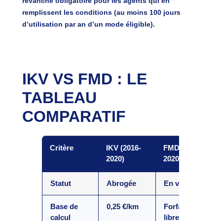
revanche
obligatoire
pour les agents qui en
remplissent les conditions (au moins 100 jours
d’utilisation par an d’un mode éligible).
IKV VS FMD : LE
TABLEAU
COMPARATIF
Critère
IKV (2016-
FMD (depuis
2020)
2020)
Statut
Abrogée
En vigueur
Base de
0,25 €/km
Forfait annuel
calcul
libre